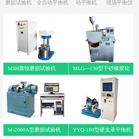
磨损试验机
全自动平衡机
动平衡机
现场平衡仪
MSH腐蚀磨损试验机
MLG—130型干砂橡胶轮
式磨损试验机
M-2000A型磨损试验机
YYQ-100型硬支承平衡机