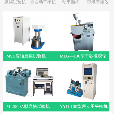
磨损试验机
全自动平衡机
动平衡机
现场平衡仪
MSH腐蚀磨损试验机
MLG—130型干砂橡胶轮
式磨损试验机
M-2000A型磨损试验机
YYQ-100型硬支承平衡机