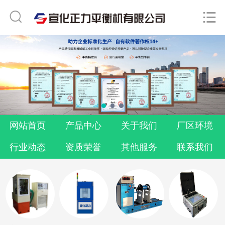
网站首页


产品中心
关于我们
行业常识
厂区环境
网站首页
产品中心
关于我们
厂区环境
行业动态
行业动态
资质荣誉
其他服务
联系我们
资质荣誉
其他服务
联系我们