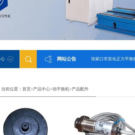
网站公告
中心
张家口市宣化正力平衡机有限公司欢迎
当前位置：
首页
>
产品中心
>
动平衡机
>
产品配件