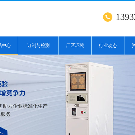
1393
品中心
订制与检测
厂区环境
行业动态