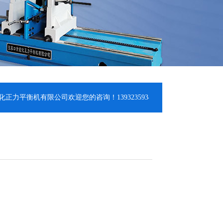
机有限公司欢迎您的咨询！13932359348 18931309348