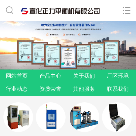
网站首页


产品中心
关于我们
行业常识
厂区环境
网站首页
产品中心
关于我们
厂区环境
行业动态
行业动态
资质荣誉
其他服务
联系我们
资质荣誉
其他服务
联系我们