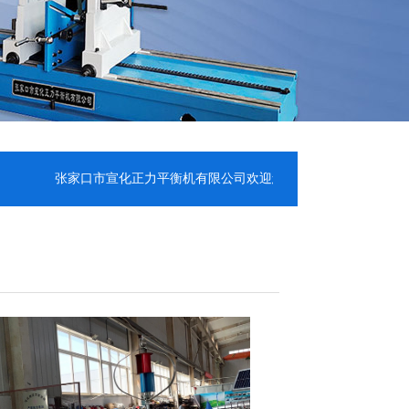
张家口市宣化正力平衡机有限公司欢迎您的咨询！13932359348 18931309